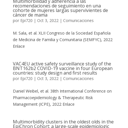
Multimorbilidad y adherencia a las
recomendaciones de seguimiento en una
cohorte de mujeres largas supervivientes de
cáncer de mama
por
Epi720
|
Oct 3, 2022
|
Comunicaciones
M. Sala, et al. XLII Congreso de la Sociedad Española
de Medicina de Familia y Comunitaria (SEMFYC), 2022
Enlace
VAC4EU active safety surveillance study of the
BNT162b2 COVID-19 vaccine in four European
countries: study design and first results
por
Epi720
|
Oct 3, 2022
|
Comunicaciones
Daniel Weibel, et al. 38th International Conference on
Pharmacoepidemiology & Therapeutic Risk
Management (ICPE), 2022 Enlace
Multimorbidity clusters in the oldest olds in the
EpiChron Cohort: a large-scale epidemiologic