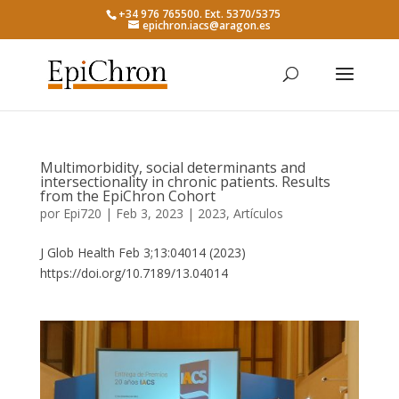
+34 976 765500. Ext. 5370/5375
epichron.iacs@aragon.es
Multimorbidity, social determinants and
intersectionality in chronic patients. Results
from the EpiChron Cohort
por
Epi720
|
Feb 3, 2023
|
2023
,
Artículos
J Glob Health Feb 3;13:04014 (2023)
https://doi.org/10.7189/13.04014