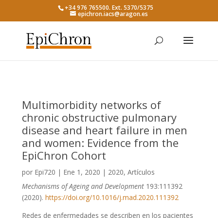
+34 976 765500. Ext. 5370/5375
epichron.iacs@aragon.es
Multimorbidity networks of
chronic obstructive pulmonary
disease and heart failure in men
and women: Evidence from the
EpiChron Cohort
por
Epi720
|
Ene 1, 2020
|
2020
,
Artículos
Mechanisms of Ageing and Development
193:111392
(2020).
https://doi.org/10.1016/j.mad.2020.111392
Redes de enfermedades se describen en los pacientes