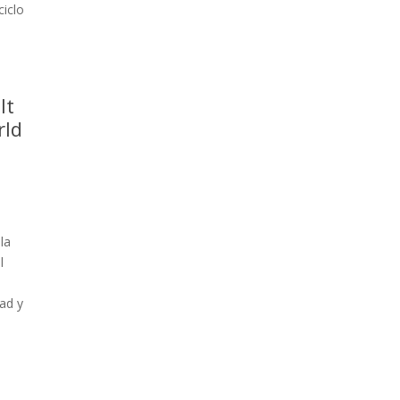
ciclo
lt
rld
la
l
ad y