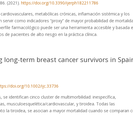
86. (2021).
https://doi.org/10.3390/ijerph182211786
rdiovasculares, metabólicas crónicas, inflamación sistémica y los
 servir como indicadores “proxy” de mayor probabilidad de mortalid
 perfile farmacológico puede ser una herramienta accesible y basada e
os de pacientes de alto riesgo en la práctica clínica.
 long-term breast cancer survivors in Spai
y
ttps://doi.org/10.1002/ijc.33736
se identifican cinco cluster de multimorbilidad: inespecífica,
s, musculoesquelética/cardiovascular, y tiroidea. Todas las
to la tiroidea, se asocian a mayor mortalidad cuando se comparan 