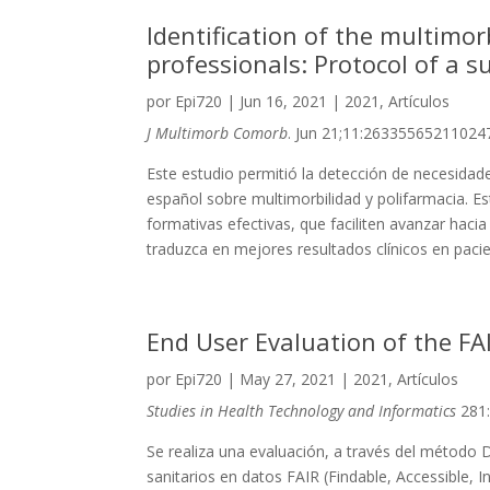
Identification of the multimor
professionals: Protocol of a s
por
Epi720
|
Jun 16, 2021
|
2021
,
Artículos
J Multimorb Comorb
. Jun 21;11:26335565211024
Este estudio permitió la detección de necesidad
español sobre multimorbilidad y polifarmacia. Es
formativas efectivas, que faciliten avanzar haci
traduzca en mejores resultados clínicos en paci
End User Evaluation of the F
por
Epi720
|
May 27, 2021
|
2021
,
Artículos
Studies in Health Technology and Informatics
281
Se realiza una evaluación, a través del método 
sanitarios en datos FAIR (Findable, Accessible, 