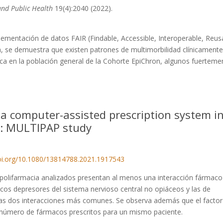
and Public Health
19(4):2040 (2022).
ementación de datos FAIR (Findable, Accessible, Interoperable, Reus
a, se demuestra que existen patrones de multimorbilidad clínicament
ífica en la población general de la Cohorte EpiChron, algunos fuerteme
 a computer-assisted prescription system i
in: MULTIPAP study
oi.org/10.1080/13814788.2021.1917543
 polifarmacia analizados presentan al menos una interacción fármaco
os depresores del sistema nervioso central no opiáceos y las de
as dos interacciones más comunes. Se observa además que el factor
l número de fármacos prescritos para un mismo paciente.