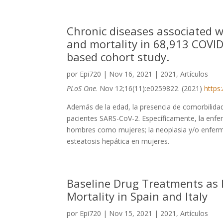
Chronic diseases associated wi
and mortality in 68,913 COVID
based cohort study.
por
Epi720
|
Nov 16, 2021
|
2021
,
Artículos
PLoS One
. Nov 12;16(11):e0259822. (2021)
https
Además de la edad, la presencia de comorbilidad
pacientes SARS-CoV-2. Específicamente, la enfe
hombres como mujeres; la neoplasia y/o enferm
esteatosis hepática en mujeres.
Baseline Drug Treatments as I
Mortality in Spain and Italy
por
Epi720
|
Nov 15, 2021
|
2021
,
Artículos