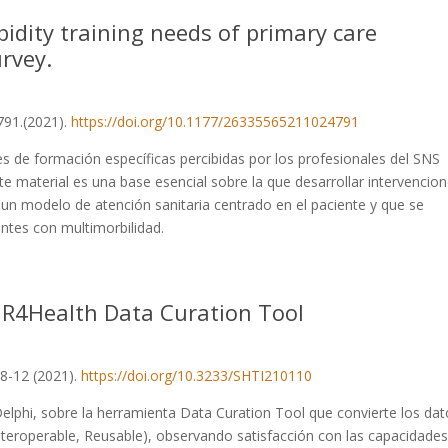
bidity training needs of primary care
urvey.
791.(2021).
https://doi.org/10.1177/26335565211024791
es de formación específicas percibidas por los profesionales del SNS
te material es una base esencial sobre la que desarrollar intervencio
a un modelo de atención sanitaria centrado en el paciente y que se
entes con multimorbilidad.
AIR4Health Data Curation Tool
:8-12 (2021).
https://doi.org/10.3233/SHTI210110
Delphi, sobre la herramienta Data Curation Tool que convierte los da
Interoperable, Reusable), observando satisfacción con las capacidades