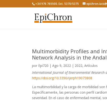
+34 976 765500. Ext. 5370/5375
epichron.iacs
Multimorbidity Profiles and I
Network Analysis in the Anda
por
Epi720
|
Ago 9, 2022
|
2022
,
Artículos
International Journal of Environmental Research 
https://doi.org/10.3390/ijerph19073808
La multimorbilidad y la carga de morbilidad so
Específicamente, las personas con perfil cardi
severidad. En el caso de enfermedad mental, so