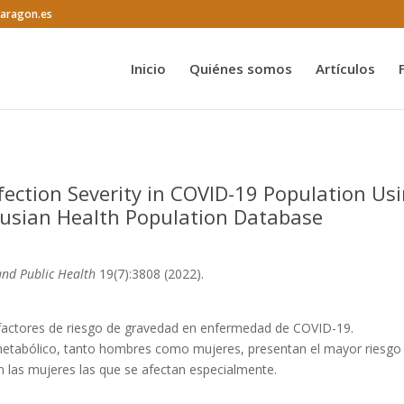
@aragon.es
Inicio
Quiénes somos
Artículos
nfection Severity in COVID-19 Population Us
lusian Health Population Database
and Public Health
19(7):3808 (2022).
n factores de riesgo de gravedad en enfermedad de COVID-19.
ometabólico, tanto hombres como mujeres, presentan el mayor riesgo
n las mujeres las que se afectan especialmente.