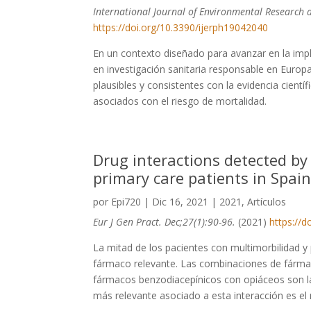
International Journal of Environmental Research 
https://doi.org/10.3390/ijerph19042040
En un contexto diseñado para avanzar en la impl
en investigación sanitaria responsable en Europ
plausibles y consistentes con la evidencia cient
asociados con el riesgo de mortalidad.
Drug interactions detected by
primary care patients in Spa
por
Epi720
|
Dic 16, 2021
|
2021
,
Artículos
Eur J Gen Pract. Dec;27(1):90-96.
(2021)
https://d
La mitad de los pacientes con multimorbilidad y
fármaco relevante. Las combinaciones de fármac
fármacos benzodiacepínicos con opiáceos son l
más relevante asociado a esta interacción es e