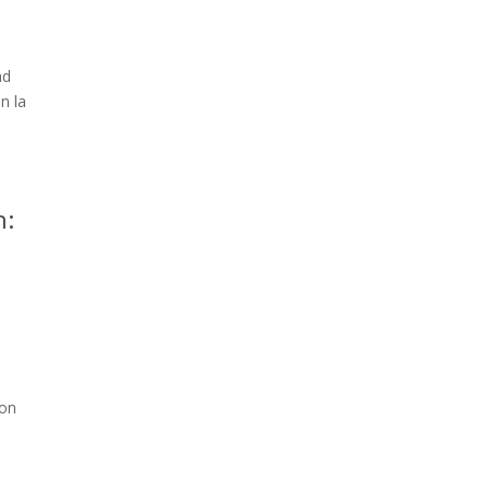
ad
n la
n:
con