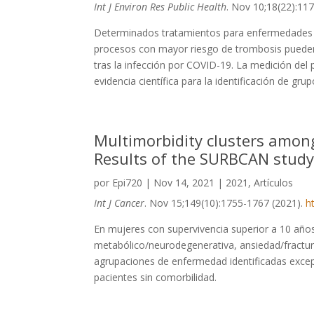
Int J Environ Res Public Health
. Nov 10;18(22):117
Determinados tratamientos para enfermedades ca
procesos con mayor riesgo de trombosis pueden
tras la infección por COVID-19. La medición del
evidencia científica para la identificación de grup
Multimorbidity clusters among
Results of the SURBCAN stud
por
Epi720
|
Nov 14, 2021
|
2021
,
Artículos
Int J Cancer
. Nov 15;149(10):1755-1767 (2021).
h
En mujeres con supervivencia superior a 10 años, 
metabólico/neurodegenerativa, ansiedad/fractura
agrupaciones de enfermedad identificadas excep
pacientes sin comorbilidad.