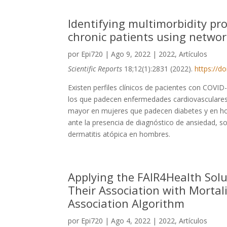
Identifying multimorbidity pro
chronic patients using networ
por
Epi720
|
Ago 9, 2022
|
2022
,
Artículos
Scientific Reports
18;12(1):2831 (2022).
https://d
Existen perfiles clínicos de pacientes con COVI
los que padecen enfermedades cardiovasculares 
mayor en mujeres que padecen diabetes y en hom
ante la presencia de diagnóstico de ansiedad, 
dermatitis atópica en hombres.
Applying the FAIR4Health Solu
Their Association with Morta
Association Algorithm
por
Epi720
|
Ago 4, 2022
|
2022
,
Artículos