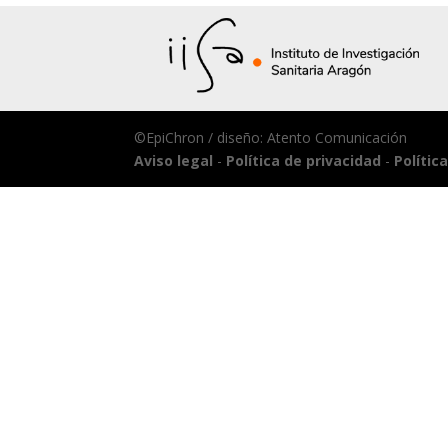
©EpiChron / diseño: Atento Comunicación
Aviso legal
-
Política de privacidad
-
Polític