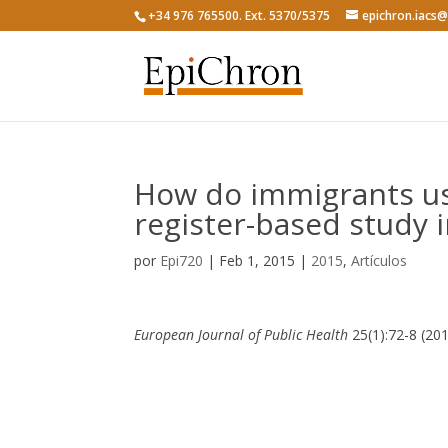
+34 976 765500. Ext. 5370/5375
epichron.iacs
How do immigrants use
register-based study 
por
Epi720
|
Feb 1, 2015
|
2015
,
Artículos
European Journal of Public Health
25(1):72-8 (20