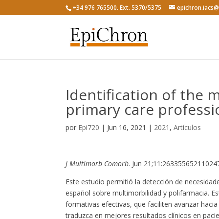
+34 976 765500. Ext. 5370/5375
epichron.iacs
Identification of the 
primary care professio
por
Epi720
|
Jun 16, 2021
|
2021
,
Artículos
J Multimorb Comorb
. Jun 21;11:26335565211024
Este estudio permitió la detección de necesidad
español sobre multimorbilidad y polifarmacia. Es
formativas efectivas, que faciliten avanzar haci
traduzca en mejores resultados clínicos en paci