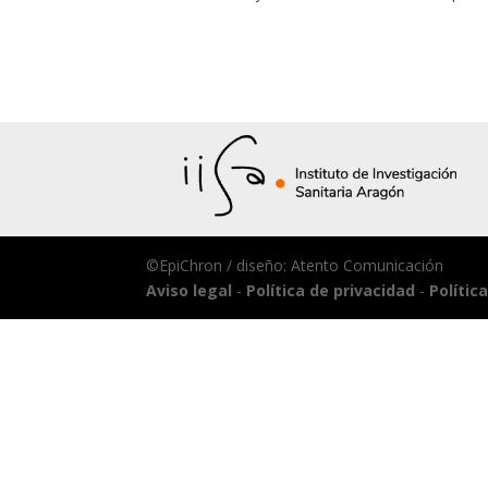
©EpiChron / diseño: Atento Comunicación
Aviso legal
-
Política de privacidad
-
Polític