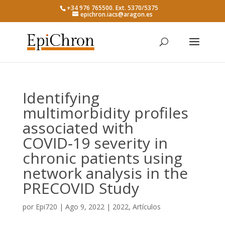
+34 976 765500. Ext. 5370/5375
epichron.iacs@aragon.es
Identifying
multimorbidity profiles
associated with
COVID‑19 severity in
chronic patients using
network analysis in the
PRECOVID Study
por
Epi720
|
Ago 9, 2022
|
2022
,
Artículos