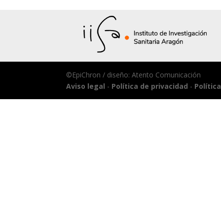
©EpiChron / diseño: Atento Comunicación
Aviso legal
-
Política de privacidad
-
Polític