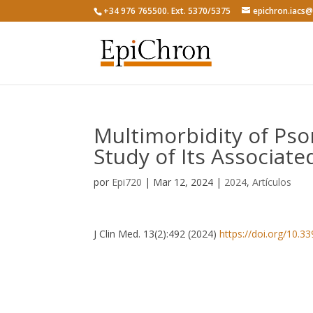
+34 976 765500. Ext. 5370/5375
epichron.iacs
Multimorbidity of Psor
Study of Its Associat
por
Epi720
|
Mar 12, 2024
|
2024
,
Artículos
J Clin Med. 13(2):492 (2024)
https://doi.org/10.