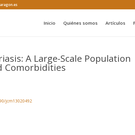
@aragon.es
Inicio
Quiénes somos
Artículos
iasis: A Large-Scale Population
ed Comorbidities
3390/jcm13020492