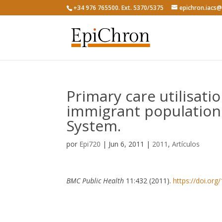
+34 976 765500. Ext. 5370/5375
epichron.iacs
Primary care utilisat
immigrant population 
System.
por
Epi720
|
Jun 6, 2011
|
2011
,
Artículos
BMC Public Health
11:432 (2011).
https://doi.or