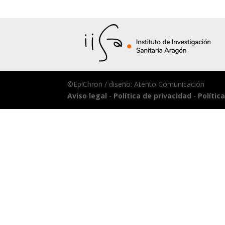
©EpiChron / diseño: Atento Comunicación
Aviso legal
-
Política de privacidad
-
Polític