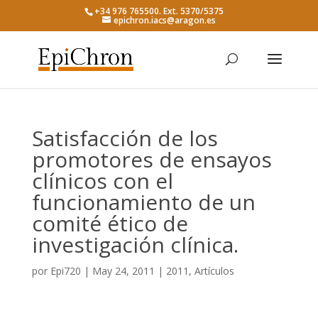
+34 976 765500. Ext. 5370/5375
epichron.iacs@aragon.es
Satisfacción de los
promotores de ensayos
clínicos con el
funcionamiento de un
comité ético de
investigación clínica.
por
Epi720
|
May 24, 2011
|
2011
,
Artículos