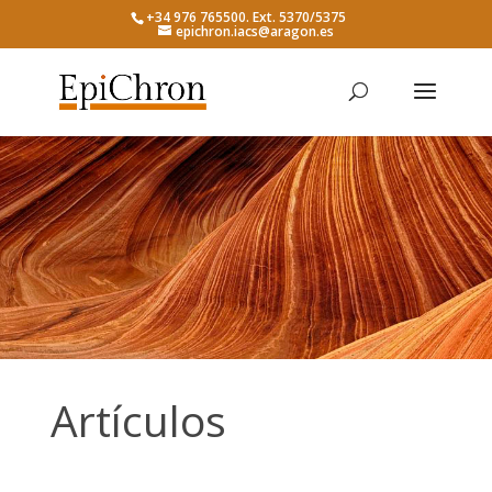
+34 976 765500. Ext. 5370/5375
epichron.iacs@aragon.es
Artículos