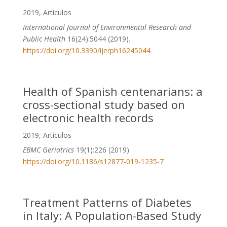
2019
,
Artículos
International Journal of Environmental Research and
Public Health
16(24):5044 (2019).
https://doi.org/10.3390/ijerph16245044
Health of Spanish centenarians: a
cross-sectional study based on
electronic health records
2019
,
Artículos
E
BMC Geriatrics
19(1):226 (2019).
https://doi.org/10.1186/s12877-019-1235-7
Treatment Patterns of Diabetes
in Italy: A Population-Based Study